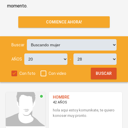
momento.
COMIENCE AHORA!
Buscar
AÑOS
-
Con foto
Con video
BUSCAR
HOMBRE
42 AÑOS
hola aqui estoy komunikate, te quiero
konoser muy pronto.