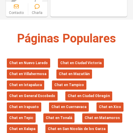
Contacto
Charla
Páginas Populares
Chat en Nuevo Laredo
Chat en Ciudad Victoria
Chat en Villahermosa
Chat en Mazatlán
Chat en Ixtapaluca
Chat en Tampico
Chat en General Escobedo
Chat en Ciudad Obregón
Chat en Irapuato
Chat en Cuernavaca
Chat en Xico
Chat en Tepic
Chat en Tonalá
Chat en Matamoros
Chat en Xalapa
Chat en San Nicolás de los Garza