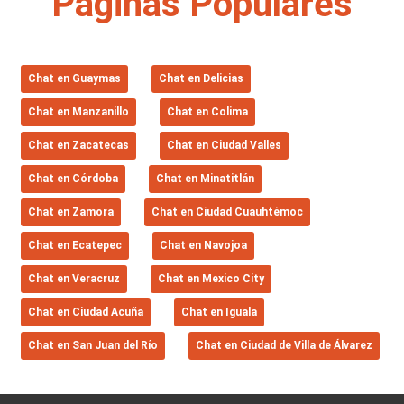
Páginas Populares
Chat en Guaymas
Chat en Delicias
Chat en Manzanillo
Chat en Colima
Chat en Zacatecas
Chat en Ciudad Valles
Chat en Córdoba
Chat en Minatitlán
Chat en Zamora
Chat en Ciudad Cuauhtémoc
Chat en Ecatepec
Chat en Navojoa
Chat en Veracruz
Chat en Mexico City
Chat en Ciudad Acuña
Chat en Iguala
Chat en San Juan del Río
Chat en Ciudad de Villa de Álvarez