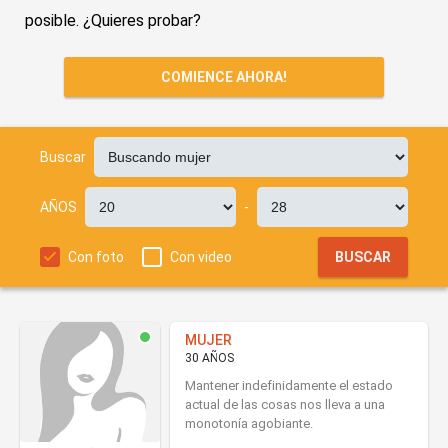
posible. ¿Quieres probar?
COMIENCE AHORA!
Buscar
AÑOS
-
Con foto
Con video
BUSCAR
MUJER
30 AÑOS
Mantener indefinidamente el estado
actual de las cosas nos lleva a una
monotonía agobiante.