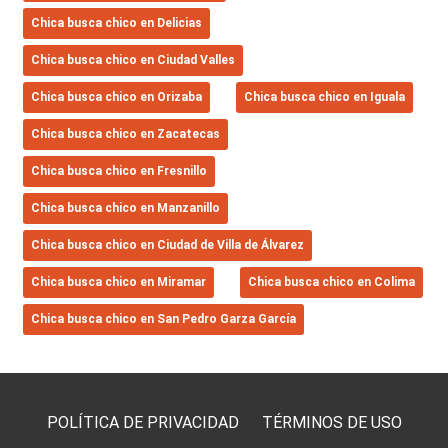
Сhica busca chico en Delicias
Сhica busca chico en Ciudad Valles
Сhica busca chico en Orizaba
Сhica busca chico en Iguala
Сhica busca chico en Zacatecas
Сhica busca chico en Fresnillo
Сhica busca chico en Manzanillo
Сhica busca chico en Ciudad de Villa de Álvarez
Сhica busca chico en Miramar
Сhica busca chico en Colima
Сhica busca chico en San Pedro Garza García
POLÍTICA DE PRIVACIDAD
TÉRMINOS DE USO