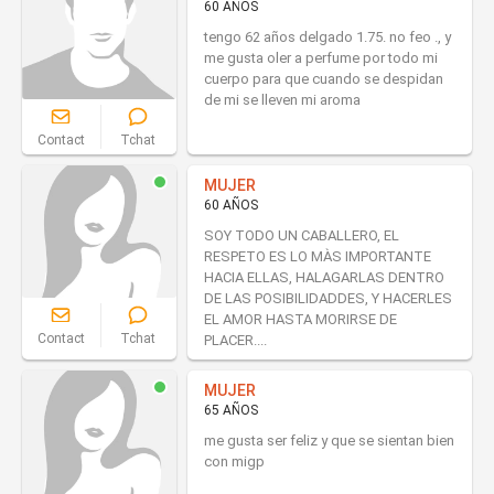
60 AÑOS
tengo 62 años delgado 1.75. no feo ., y
me gusta oler a perfume por todo mi
cuerpo para que cuando se despidan
de mi se lleven mi aroma
Contact
Tchat
MUJER
60 AÑOS
SOY TODO UN CABALLERO, EL
RESPETO ES LO MÀS IMPORTANTE
HACIA ELLAS, HALAGARLAS DENTRO
DE LAS POSIBILIDADDES, Y HACERLES
EL AMOR HASTA MORIRSE DE
Contact
Tchat
PLACER....
MUJER
65 AÑOS
me gusta ser feliz y que se sientan bien
con migp