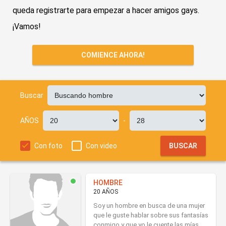
queda registrarte para empezar a hacer amigos gays.
¡Vamos!
COMIENCE AHORA!
Buscar
AÑOS
-
Con foto
Con video
BUSCAR
HOMBRE
20 AÑOS
Soy un hombre en busca de una mujer
que le guste hablar sobre sus fantasías
conmigo y que yo le cuente las mías