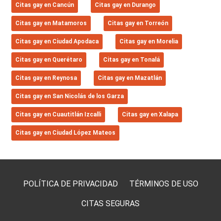
Citas gay en Cancún
Citas gay en Durango
Citas gay en Matamoros
Citas gay en Torreón
Citas gay en Ciudad Apodaca
Citas gay en Morelia
Citas gay en Querétaro
Citas gay en Tonalá
Citas gay en Reynosa
Citas gay en Mazatlán
Citas gay en San Nicolás de los Garza
Citas gay en Cuautitlán Izcalli
Citas gay en Xalapa
Citas gay en Ciudad López Mateos
POLÍTICA DE PRIVACIDAD
TÉRMINOS DE USO
CITAS SEGURAS