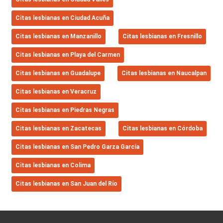
Citas lesbianas en Ciudad Acuña
Citas lesbianas en Manzanillo
Citas lesbianas en Fresnillo
Citas lesbianas en Playa del Carmen
Citas lesbianas en Guadalupe
Citas lesbianas en Naucalpan
Citas lesbianas en Veracruz
Citas lesbianas en Piedras Negras
Citas lesbianas en Zacatecas
Citas lesbianas en Córdoba
Citas lesbianas en San Pedro Garza García
Citas lesbianas en Colima
Citas lesbianas en San Juan del Río