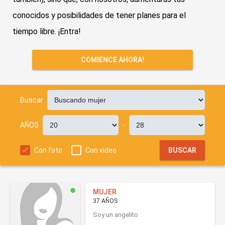
conocidos y posibilidades de tener planes para el
tiempo libre. ¡Entra!
COMIENCE AHORA!
Buscar
AÑOS
-
Con foto
Con video
BUSCAR
MUJER
37 AÑOS
Soy un angelito