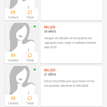
Contact
Tchat
MUJER
35 AÑOS
vengan el sabado en la bacilica de
zapopan para cojer o mañana viernes
alas 8 30
Contact
Tchat
MUJER
21 AÑOS
Estoy muy triste por que murió mi tía
me puedes devolver la felicidad
Contact
Tchat