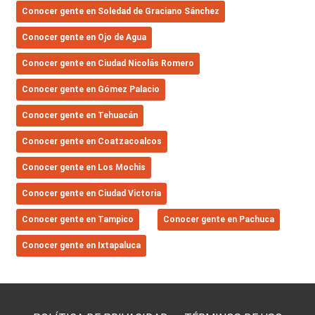
Conocer gente en Soledad de Graciano Sánchez
Conocer gente en Ojo de Agua
Conocer gente en Ciudad Nicolás Romero
Conocer gente en Gómez Palacio
Conocer gente en Tehuacán
Conocer gente en Coatzacoalcos
Conocer gente en Los Mochis
Conocer gente en Ciudad Victoria
Conocer gente en Tampico
Conocer gente en Pachuca
Conocer gente en Ixtapaluca