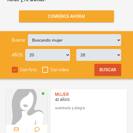
COMIENCE AHORA!
Buscar
AÑOS
-
Con foto
Con video
BUSCAR
MUJER
42 AÑOS
aventada y alegra