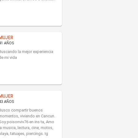
MUJER
41 AÑOS
Buscando la mejor experiencia
de mi vida
MUJER
43 AÑOS
Busco compartir buenos
momentos, viviendo en Cancun.
Soy poisonviv76 en ins ta, Amo
la musica, lectura, cine, motos,
playa, tatuajes, piercings. Ig