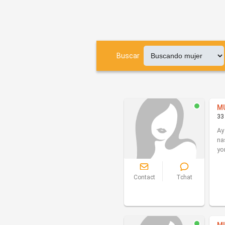
Buscar
M
33
Ay
na
yo
Contact
Tchat