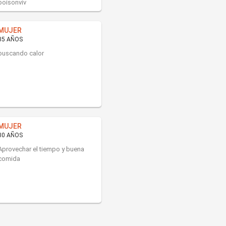
poisonviv
MUJER
35 AÑOS
buscando calor
MUJER
30 AÑOS
Aprovechar el tiempo y buena
comida