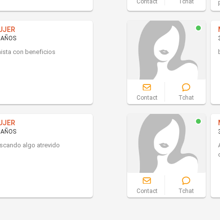
Contact
Tchat
UJER
 AÑOS
ista con beneficios
Contact
Tchat
UJER
 AÑOS
scando algo atrevido
Contact
Tchat