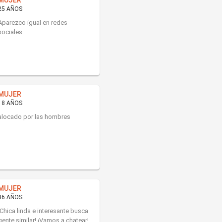
MUJER
25 AÑOS
Aparezco igual en redes
sociales
MUJER
18 AÑOS
alocado por las hombres
MUJER
36 AÑOS
¡Chica linda e interesante busca
gente similar! ¡Vamos a chatear!