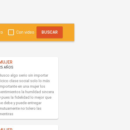
to
Con video
BUSCAR
MUJER
25 AÑOS
Busco algo serio sin importar
ficico clase social solo lo más
importante en una mujer los
sentimientos la humildad sincera
y pues la fidelidad lo mejor que
se debe y puede entregar
mutuamente no tolero las
mentiras