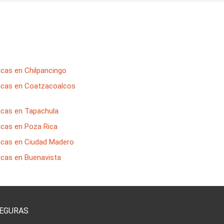
icas en Chilpancingo
icas en Coatzacoalcos
icas en Tapachula
icas en Poza Rica
icas en Ciudad Madero
icas en Buenavista
SEGURAS