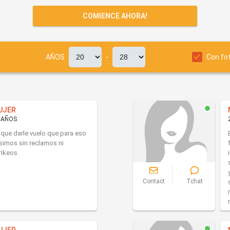
COMIENCE AHORA!
AÑOS
-
Con fo
UJER
 AÑOS
 que darle vuelo que para eso
simos sin reclamos ni
rikeos.
Contact
Tchat