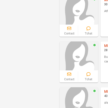
M
30
At
Contact
Tchat
M
28
Bu
ca
Contact
Tchat
M
43
al