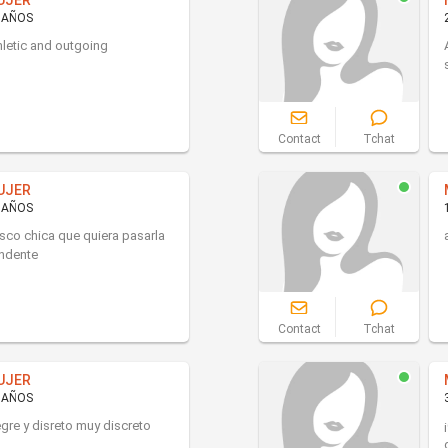
UJER
 AÑOS
hletic and outgoing
Contact
Tchat
UJER
 AÑOS
sco chica que quiera pasarla
ndente
Contact
Tchat
UJER
 AÑOS
egre y disreto muy discreto