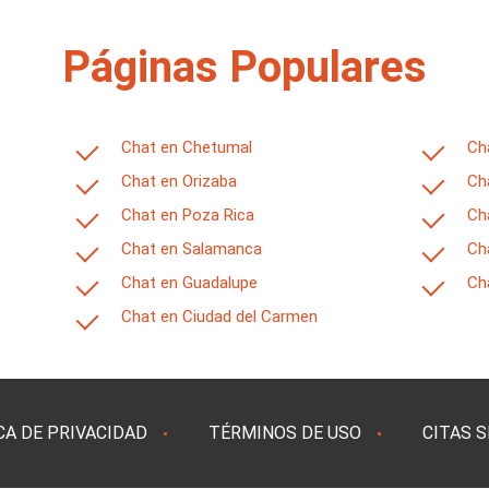
Páginas Populares
Chat en Chetumal
Ch
z
Chat en Orizaba
Ch
Chat en Poza Rica
Ch
Chat en Salamanca
Ch
Chat en Guadalupe
Ch
Chat en Ciudad del Carmen
CA DE PRIVACIDAD
TÉRMINOS DE USO
CITAS 