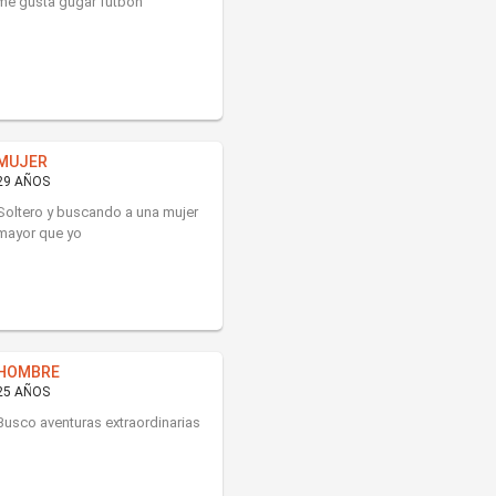
me gusta gugar futboñ
MUJER
29 AÑOS
Soltero y buscando a una mujer
mayor que yo
HOMBRE
25 AÑOS
Busco aventuras extraordinarias