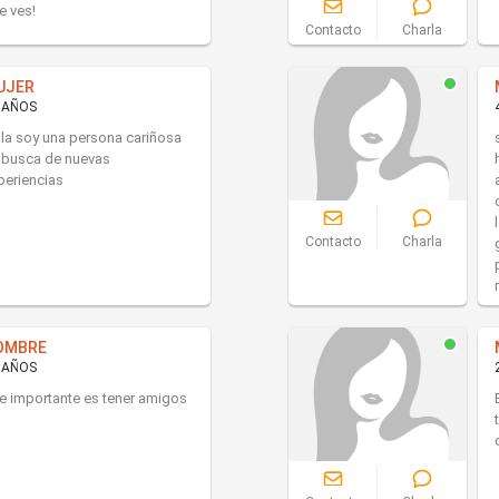
e ves!
Contacto
Charla
UJER
 AÑOS
la soy una persona cariñosa
 busca de nuevas
periencias
Contacto
Charla
OMBRE
 AÑOS
e importante es tener amigos