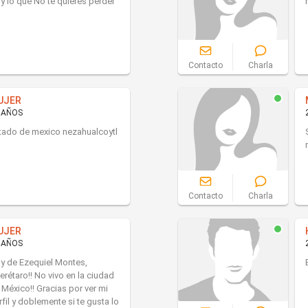
y lo que No te quieres perder
Contacto
Charla
UJER
 AÑOS
tado de mexico nezahualcoytl
Contacto
Charla
UJER
 AÑOS
y de Ezequiel Montes,
erétaro!! No vivo en la ciudad
 México!! Gracias por ver mi
rfil y doblemente si te gusta lo