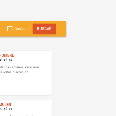
to
Con video
BUSCAR
HOMBRE
45 AÑOS
platicas amenas, diversion
saliditas discrecion
MUJER
27 AÑOS