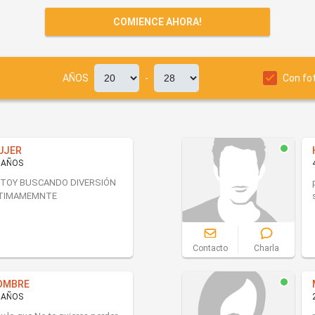
COMIENCE AHORA!
AÑOS
-
Con fo
UJER
 AÑOS
TOY BUSCANDO DIVERSIÓN
NTIMAMEMNTE
Contacto
Charla
OMBRE
 AÑOS