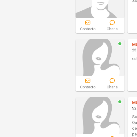
So
Contacto
Charla
M
25
es
Contacto
Charla
M
52
So
Qu
de
pe