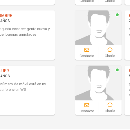
Contacto
Charla
OMBRE
 AÑOS
 gusta conocer gente nueva y
cer buenas amistades
Contacto
Charla
UJER
 AÑOS
 número de móvil está en mi
uario envíen WS
Contacto
Charla