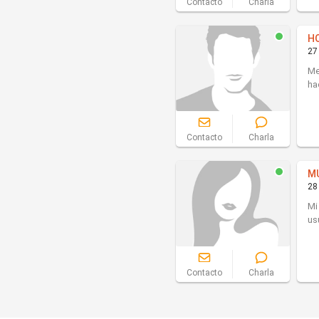
Contacto
Charla
H
27
Me
ha
Contacto
Charla
M
28
Mi
us
Contacto
Charla