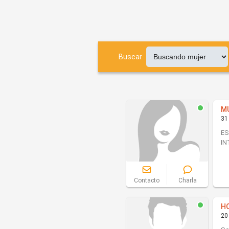
Buscar
M
31
ES
I
Contacto
Charla
H
20