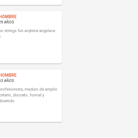
HOMBRE
29 AÑOS
no strings fun anytime anyplace
x
HOMBRE
53 AÑOS
profesionista, maduro de amplio
criterio, discreto, formal y
divertido