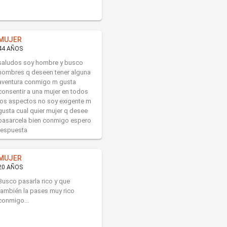
MUJER
44 AÑOS
saludos soy hombre y busco
hombres q deseen tener alguna
aventura conmigo m gusta
consentir a una mujer en todos
los aspectos no soy exigente m
gusta cual quier mujer q desee
pasarcela bien conmigo espero
respuesta
MUJER
20 AÑOS
Busco pasarla rico y que
también la pases muy rico
conmigo...