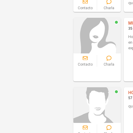
qu
Contacto
Charla
M
35
Ho
en
ex
Contacto
Charla
H
57
qu