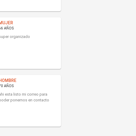
MUJER
66 AÑOS
super organizado
HOMBRE
70 AÑOS
ahi esta listo mi correo para
poder ponernos en contacto