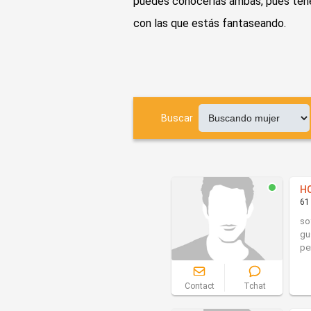
puedes conocerlas ambas, pues tenem
con las que estás fantaseando.
Buscar
H
61
so
gu
pe
Contact
Tchat