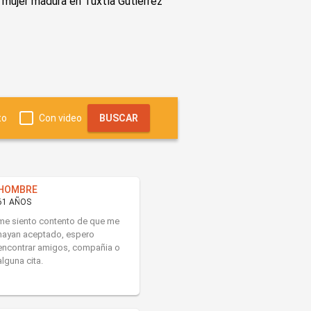
 mujer madura en Tuxtla Gutiérrez
to
Con video
BUSCAR
HOMBRE
61 AÑOS
me siento contento de que me
hayan aceptado, espero
encontrar amigos, compañia o
alguna cita.