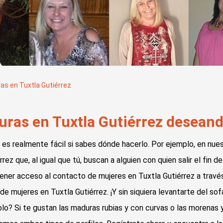
as en Tuxtla Gutiérrez
ras en Tuxtla Gutiérrez deseando
 es realmente fácil si sabes dónde hacerlo. Por ejemplo, en n
ez que, al igual que tú, buscan a alguien con quien salir el fin 
 tener acceso al contacto de mujeres en Tuxtla Gutiérrez a trav
mujeres en Tuxtla Gutiérrez. ¡Y sin siquiera levantarte del sof
olo? Si te gustan las maduras rubias y con curvas o las morenas