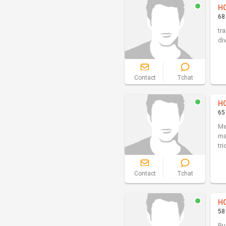
H
68
tr
di
Contact
Tchat
H
65
Me
ma
tr
Contact
Tchat
H
58
Bu