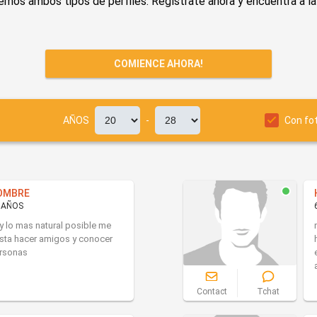
os ambos tipos de perfiles. Regístrate ahora y encuentra a la
COMIENCE AHORA!
AÑOS
-
Con fo
OMBRE
 AÑOS
y lo mas natural posible me
sta hacer amigos y conocer
rsonas
Contact
Tchat