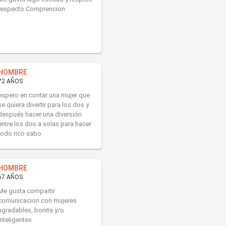
respecto Comprencion
HOMBRE
72 AÑOS
espero en contar una mujer que
se quiera divertir para los dos y
después hacer una diversión
entre los dos a solas para hacer
todo rico sabo
HOMBRE
67 AÑOS
Me gusta compartir
comunicacion con mujeres
agradables, bonita y/o
inteligentes