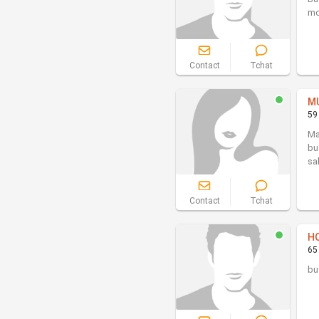
mo
Contact
Tchat
M
59
Ma
bu
sal
Contact
Tchat
H
65
bu