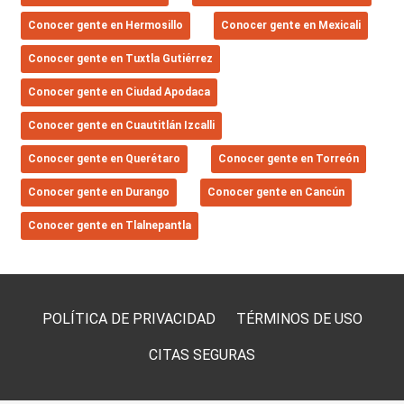
Conocer gente en Hermosillo
Conocer gente en Mexicali
Conocer gente en Tuxtla Gutiérrez
Conocer gente en Ciudad Apodaca
Conocer gente en Cuautitlán Izcalli
Conocer gente en Querétaro
Conocer gente en Torreón
Conocer gente en Durango
Conocer gente en Cancún
Conocer gente en Tlalnepantla
POLÍTICA DE PRIVACIDAD
TÉRMINOS DE USO
CITAS SEGURAS