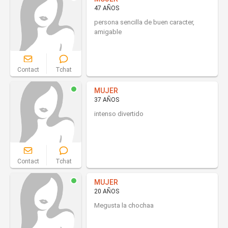
47 AÑOS
persona sencilla de buen caracter,
amigable
Contact
Tchat
MUJER
37 AÑOS
intenso divertido
Contact
Tchat
MUJER
20 AÑOS
Megusta la chochaa