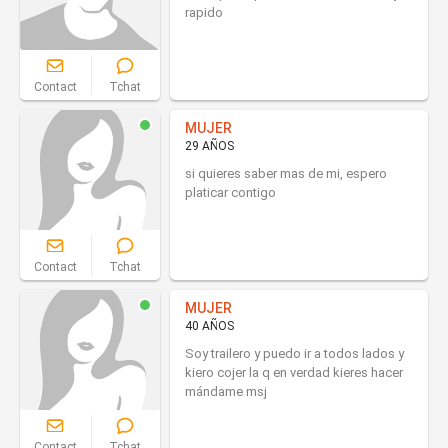
rapido
Contact
Tchat
MUJER
29 AÑOS
si quieres saber mas de mi, espero
platicar contigo
Contact
Tchat
MUJER
40 AÑOS
Soy trailero y puedo ir a todos lados y
kiero cojer la q en verdad kieres hacer
mándame msj
Contact
Tchat