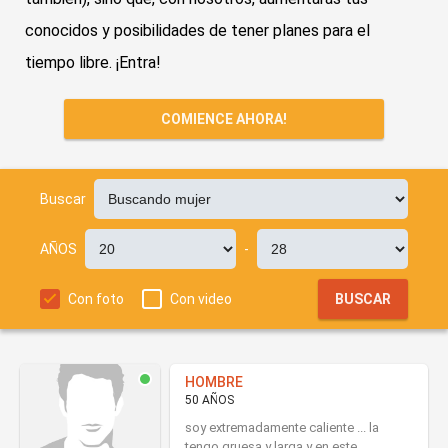
conocidos y posibilidades de tener planes para el
tiempo libre. ¡Entra!
COMIENCE AHORA!
Buscar
AÑOS
-
Con foto
Con video
BUSCAR
HOMBRE
50 AÑOS
soy extremadamente caliente ... la
tengo gruesa y larga y en este