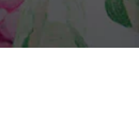
Setravieso
Consejos en linea
Desilucion amorosa
/
/
Cómo superar una decepción amorosa